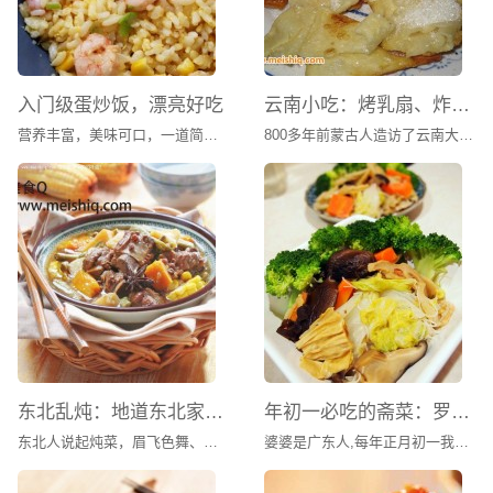
入门级蛋炒饭，漂亮好吃
云南小吃：烤乳扇、炸乳扇
营养丰富，美味可口，一道简单美味的家常菜肴。
800多年前蒙古人造访了云南大理，自此，两个相隔千里的民族朝夕相处几个世纪，逐渐语言相通，饮食趋同，当地白族人自然而然地爱上了蒙古人的传统食品乳扇。他们不仅学会了制作，而且用炸的手法让乳扇获得香酥口感，赋予了这道美食耀眼的别样风情。
东北乱炖：地道东北家常菜
年初一必吃的斋菜：罗汉斋
东北人说起炖菜，眉飞色舞、如数家珍。四大炖、八大炖、十大炖，说得确凿万分。不过不管多少名堂，其实都是用身边最常见的原料，最简单的办法，烹出最地道的北方口味，炖出最豪爽大度的东北食风。乱炖不同于普通的红烧，要最后多留些汤汁拌饭吃才够美味。炖菜是东北菜肴中最常见最多的一种烹调方式，这大约和东北地处严寒有关，您想啊，大锅的炖菜端上来，冒着腾腾的热气，吃在嘴里暖呼呼的，身上顿时增添了热量，而且大锅炖菜不会很快就凉了，即使吃的时间稍长一点儿，菜仍然温暖有余。
婆婆是广东人,每年正月初一我们全家都是吃罗汉斋菜,而传统罗汉斋用十八种原料做成,意喻对十八罗汉的虔敬.只是现代的人很少真的选用十八种材料烹饪,通常都是选取其中的几样再加上自己喜欢的蔬菜来搭配,必备的一定是有香菇,木耳,豆制品(如腐竹或者油豆腐),大白菜,和粉丝.以前在香港过年时,初一一大早婆婆就开始准备斋菜,当差不多快好时就打电话过来叫我们去婆婆家拜年加吃午饭,斋菜加发菜生菜(取发财,生财的谐音)在做这道菜之前有想过做发菜生菜,结果找了一大圈这里的亚洲超市和唐人铺都没有发菜卖只好做罢.大家在做这道菜时可