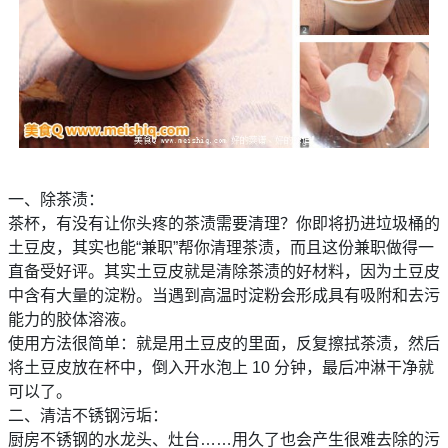
一、除茶渍：
茶杯，有没有让你头疼的茶渍需要清理？你即将扔进垃圾桶的
土豆皮，其实也能“兼职”帮你清理茶渍，而且这份兼职做得一
直备受好评。其实土豆皮就是清除茶渍的好材料，因为土豆皮
中含有大量的淀粉。当遇到高温时淀粉会形成具有吸附和去污
能力的胶体溶液。
使用方法很简单：就是用土豆皮的里面，反复擦拭茶渍，然后
将土豆皮放在杯中，倒入开水泡上 10 分钟，最后冲淋干净就
可以了。
二、清洁不锈钢污垢：
厨房不锈钢的水龙头、灶台……用久了也会产生很难去除的污