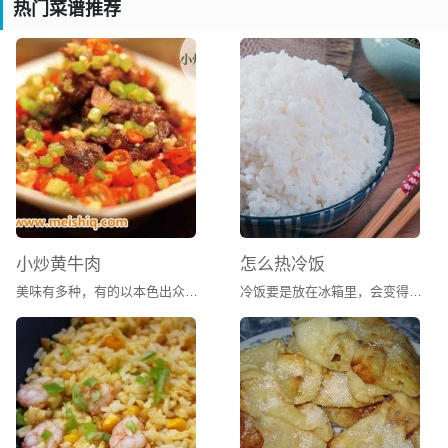
热门菜谱推荐
小炒黄牛肉
怎么热冷饭
美味有多种，有的以本色出众，有的以搭配见长。油烹时，放入辣椒、水芹、鸡蛋，将辣椒之辛辣、水芹之甘美、鸡蛋之鲜嫩丝丝渗入薄薄的肉片，配成红绿交相辉映之景，宛若行走在凉风之中，胃口大开，尽享香味之浓郁、蒜香之流溢、辛辣之酣畅，这即是令无数湖南人“求之不得，寤寐思服”的小炒黄牛肉了。
冷饭要是放在冰箱里，会变得有点干硬。放在微波炉虽然方便，但是口感不佳，加了水也是一样。我通常的做法是把饭蒸热，水蒸气让冷饭吃起来也一样的香软。