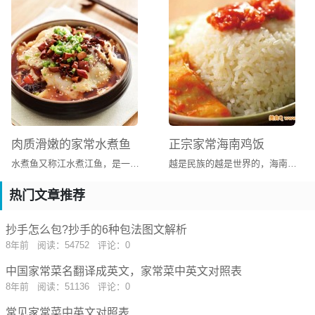
肉质滑嫩的家常水煮鱼
正宗家常海南鸡饭
水煮鱼又称江水煮江鱼，是一道居住于巴蜀地区人们发明的一道菜，最早流行于四川地区（包括现重庆市）。
越是民族的越是世界的，海南鸡饭就是这种“世界的”民族佳馔。海南鸡饭中的鸡是白切鸡，肉鲜多汁、爽滑脆嫩；饭是米饭团，鸡汤烹煮，浓郁细腻。它不只是白切鸡和米饭团的简单搭配，更深得中国传统美食文化中的浸润濡染之道，讲究的是火候的把握和食材的契合。正如电影《海南鸡饭》里张艾嘉的母亲角色，传递的是文化的包容和关爱的无边。
热门文章推荐
抄手怎么包?抄手的6种包法图文解析
8年前
阅读：54752
评论：0
中国家常菜名翻译成英文，家常菜中英文对照表
8年前
阅读：51136
评论：0
常见家常菜中英文对照表