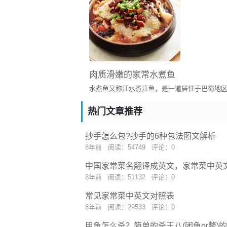
肉质滑嫩的家常水煮鱼
热门文章推荐
抄手怎么包?抄手的6种包法图文解析
8年前
阅读：54749
评论：0
中国家常菜名翻译成英文，家常菜中英
8年前
阅读：51132
评论：0
常见家常菜中英文对照表
8年前
阅读：29533
评论：0
甲鱼怎么杀？简单的杀王八(团鱼or鳖)