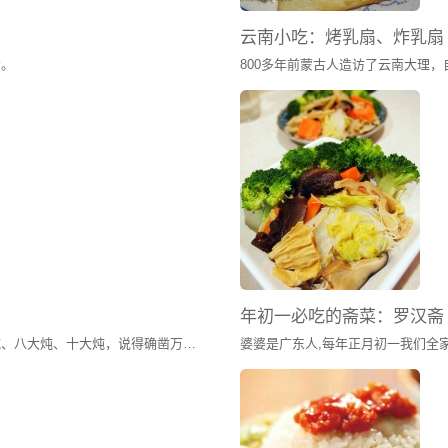
云南小吃：烤乳扇、炸乳扇
肴。
大镜下观察到的纤维及肉质情况。牛肉纤维长度长，肉质结构
年初一必吃的斋菜：罗汉斋
东北人说起炖菜，眉飞色舞、如数家珍。四大炖、八大炖、十大炖，说得确凿万分。不过不管多少名堂，其实都是用身边最常见的原料，最简单的办法，烹出最地道的北方口味，炖出最豪爽大度的东北食风。乱炖不同于普通的红烧，要最后多留些汤汁拌饭吃才够美味。炖菜是东北菜肴中最常见最多的一种烹调方式，这大约和东北地处严寒有关，您想啊，大锅的炖菜端上来，冒着腾腾的热气，吃在嘴里暖呼呼的，身上顿时增添了热量，而且大锅炖菜不会很快就凉了，即使吃的时间稍长一点儿，菜仍然温暖有余。