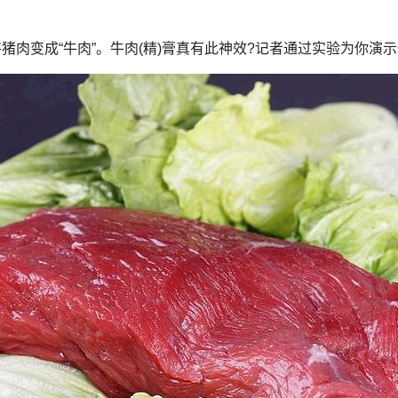
将猪肉变成“牛肉”。牛肉(精)膏真有此神效?记者通过实验为你