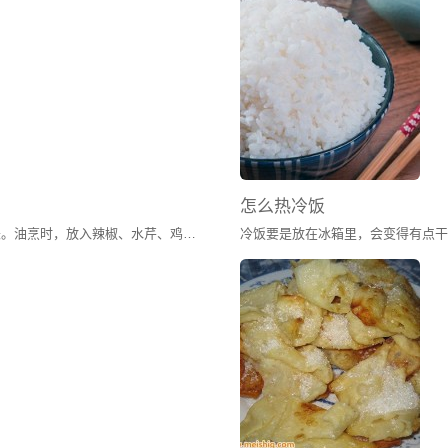
怎么热冷饭
美味有多种，有的以本色出众，有的以搭配见长。油烹时，放入辣椒、水芹、鸡蛋，将辣椒之辛辣、水芹之甘美、鸡蛋之鲜嫩丝丝渗入薄薄的肉片，配成红绿交相辉映之景，宛若行走在凉风之中，胃口大开，尽享香味之浓郁、蒜香之流溢、辛辣之酣畅，这即是令无数湖南人“求之不得，寤寐思服”的小炒黄牛肉了。