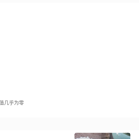
值几乎为零
肪含量较多。