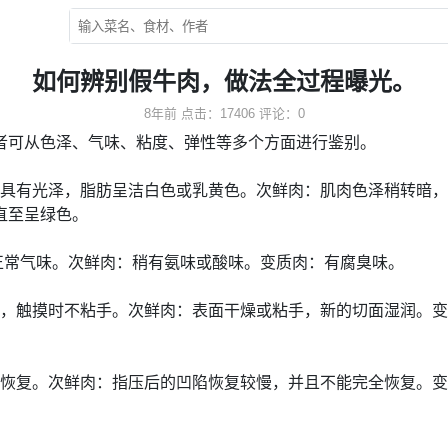
如何辨别假牛肉，做法全过程曝光。
8年前
点击：17406
评论：0
者可从色泽、气味、粘度、弹性等多个方面进行鉴别。
具有光泽，脂肪呈洁白色或乳黄色。次鲜肉：肌肉色泽稍转暗，
直至呈绿色。
正常气味。次鲜肉：稍有氨味或酸味。变质肉：有腐臭味。
，触摸时不粘手。次鲜肉：表面干燥或粘手，新的切面湿润。变
恢复。次鲜肉：指压后的凹陷恢复较慢，并且不能完全恢复。变