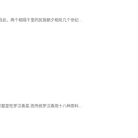
800多年前蒙古人造访了云南大理，自此，两个相隔千里的民族朝夕相处几个世纪，逐渐语言相通，饮食趋同，当地白族人自然而然地爱上了蒙古人的传统食品乳扇。他们不仅学会了制作，而且用炸的手法让乳扇获得香酥口感，赋予了这道美食耀眼的别样风情。
较粗，用手戳牛肉能感到肉质紧凑。
婆婆是广东人,每年正月初一我们全家都是吃罗汉斋菜,而传统罗汉斋用十八种原料做成,意喻对十八罗汉的虔敬.只是现代的人很少真的选用十八种材料烹饪,通常都是选取其中的几样再加上自己喜欢的蔬菜来搭配,必备的一定是有香菇,木耳,豆制品(如腐竹或者油豆腐),大白菜,和粉丝.以前在香港过年时,初一一大早婆婆就开始准备斋菜,当差不多快好时就打电话过来叫我们去婆婆家拜年加吃午饭,斋菜加发菜生菜(取发财,生财的谐音)在做这道菜之前有想过做发菜生菜,结果找了一大圈这里的亚洲超市和唐人铺都没有发菜卖只好做罢.大家在做这道菜时可