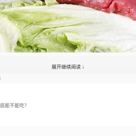
展开继续阅读 ↓
较少。
4
底能不能吃？