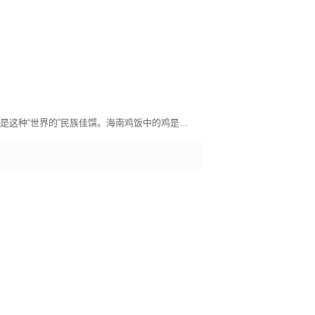
越是民族的越是世界的，海南鸡饭就是这种“世界的”民族佳馔。海南鸡饭中的鸡是白切鸡，肉鲜多汁、爽滑脆嫩；饭是米饭团，鸡汤烹煮，浓郁细腻。它不只是白切鸡和米饭团的简单搭配，更深得中国传统美食文化中的浸润濡染之道，讲究的是火候的把握和食材的契合。正如电影《海南鸡饭》里张艾嘉的母亲角色，传递的是文化的包容和关爱的无边。