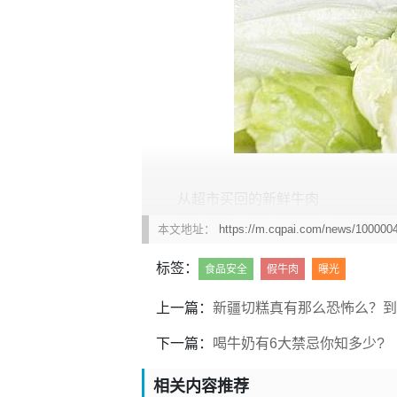
从超市买回的新鲜牛肉
颜色鲜红，其色泽鲜艳，脂肪含量
本文地址：
https://m.cqpai.com/news/100000
标签：
食品安全
假牛肉
曝光
上一篇：
新疆切糕真有那么恐怖么？到
下一篇：
喝牛奶有6大禁忌你知多少?
相关内容推荐