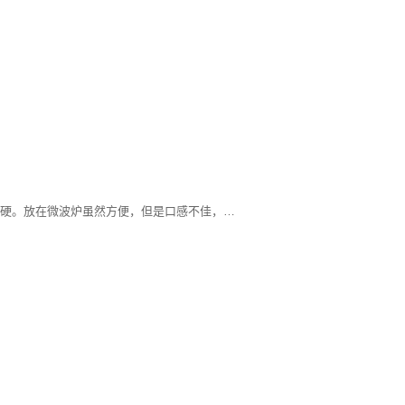
冷饭要是放在冰箱里，会变得有点干硬。放在微波炉虽然方便，但是口感不佳，加了水也是一样。我通常的做法是把饭蒸热，水蒸气让冷饭吃起来也一样的香软。