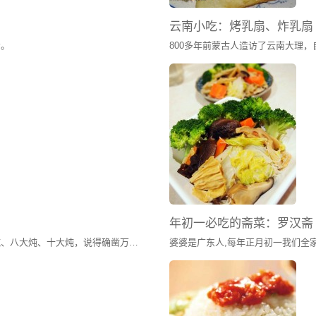
云南小吃：烤乳扇、炸乳扇
肴。
年初一必吃的斋菜：罗汉斋
东北人说起炖菜，眉飞色舞、如数家珍。四大炖、八大炖、十大炖，说得确凿万分。不过不管多少名堂，其实都是用身边最常见的原料，最简单的办法，烹出最地道的北方口味，炖出最豪爽大度的东北食风。乱炖不同于普通的红烧，要最后多留些汤汁拌饭吃才够美味。炖菜是东北菜肴中最常见最多的一种烹调方式，这大约和东北地处严寒有关，您想啊，大锅的炖菜端上来，冒着腾腾的热气，吃在嘴里暖呼呼的，身上顿时增添了热量，而且大锅炖菜不会很快就凉了，即使吃的时间稍长一点儿，菜仍然温暖有余。