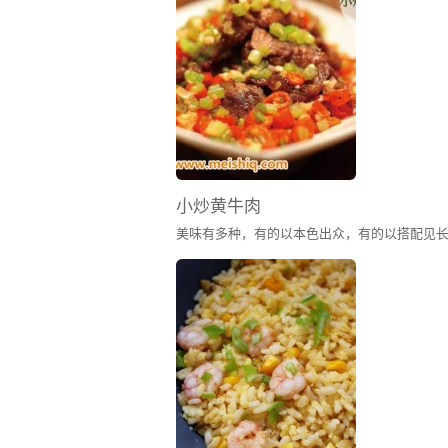
做法：
1. 带鱼收拾冲洗干净后，切成段，沥干
小炒黄牛肉
2. 放油锅里两面煎至金黄色。
3. 捞出沥油，放盘子里备用。