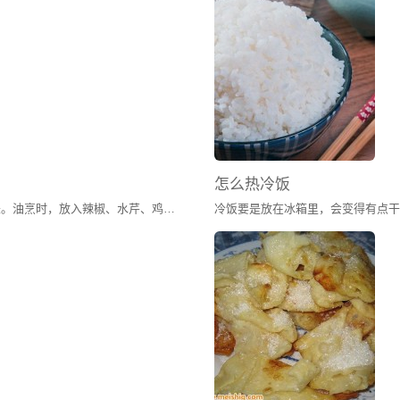
水分。
怎么热冷饭
美味有多种，有的以本色出众，有的以搭配见长。油烹时，放入辣椒、水芹、鸡蛋，将辣椒之辛辣、水芹之甘美、鸡蛋之鲜嫩丝丝渗入薄薄的肉片，配成红绿交相辉映之景，宛若行走在凉风之中，胃口大开，尽享香味之浓郁、蒜香之流溢、辛辣之酣畅，这即是令无数湖南人“求之不得，寤寐思服”的小炒黄牛肉了。