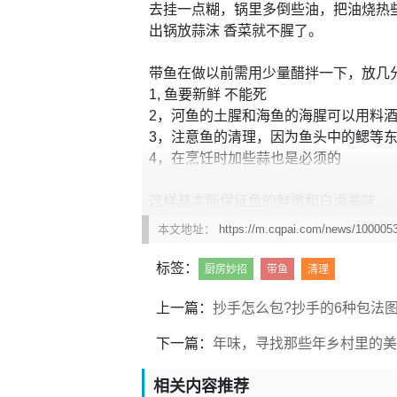
去挂一点糊，锅里多倒些油，把油烧热些
出锅放蒜沫 香菜就不腥了。
带鱼在做以前需用少量醋拌一下，放几
1, 鱼要新鲜 不能死
2，河鱼的土腥和海鱼的海腥可以用料
3，注意鱼的清理，因为鱼头中的鳃等
4，在烹饪时加些蒜也是必须的
这样基本能保证鱼的鲜嫩和白滑美味。
泰式咖喱刀鱼：
本文地址：
https://m.cqpai.com/news/100005
原料：带鱼一条
调料：黄金咖喱块2块
标签：
厨房妙招
带鱼
清理
上一篇：
抄手怎么包?抄手的6种包法
下一篇：
年味，寻找那些年乡村里的美
相关内容推荐