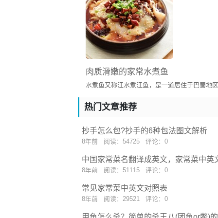
4. 锅中加少许水烧开后关火，放入咖
5. 不停搅拌至咖喱块完全融化。
肉质滑嫩的家常水煮鱼
6. 将煎好的带鱼放进去，小火炖至汤
热门文章推荐
美食心得：
抄手怎么包?抄手的6种包法图文解析
1. 带鱼煎之前一定要抹干鱼身上的水
8年前
阅读：54725
评论：0
2. 锅烧热以后再放油，油烧热了放鱼
3. 一定要等一面煎至鱼皮焦了以后再
中国家常菜名翻译成英文，家常菜中英
4. 水烧开以后要关火再放咖喱块。
8年前
阅读：51115
评论：0
5. 放进刀鱼后腰小火慢炖至刀鱼浑身
常见家常菜中英文对照表
6. 加点椰汁会更有风味，家里没有就
8年前
阅读：29521
评论：0
甲鱼怎么杀？简单的杀王八(团鱼or鳖)