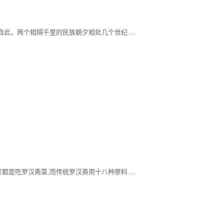
800多年前蒙古人造访了云南大理，自此，两个相隔千里的民族朝夕相处几个世纪，逐渐语言相通，饮食趋同，当地白族人自然而然地爱上了蒙古人的传统食品乳扇。他们不仅学会了制作，而且用炸的手法让乳扇获得香酥口感，赋予了这道美食耀眼的别样风情。
婆婆是广东人,每年正月初一我们全家都是吃罗汉斋菜,而传统罗汉斋用十八种原料做成,意喻对十八罗汉的虔敬.只是现代的人很少真的选用十八种材料烹饪,通常都是选取其中的几样再加上自己喜欢的蔬菜来搭配,必备的一定是有香菇,木耳,豆制品(如腐竹或者油豆腐),大白菜,和粉丝.以前在香港过年时,初一一大早婆婆就开始准备斋菜,当差不多快好时就打电话过来叫我们去婆婆家拜年加吃午饭,斋菜加发菜生菜(取发财,生财的谐音)在做这道菜之前有想过做发菜生菜,结果找了一大圈这里的亚洲超市和唐人铺都没有发菜卖只好做罢.大家在做这道菜时可