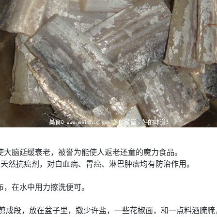
使大脑延缓衰老，被誉为能使人返老还童的魔力食品。
种天然抗癌剂，对白血病、胃癌、淋巴肿瘤均有防治作用。
布，在水中用力擦洗便可。
 剪成段，放在盆子里，撒少许盐，一些花椒面，和一点料酒腌腌