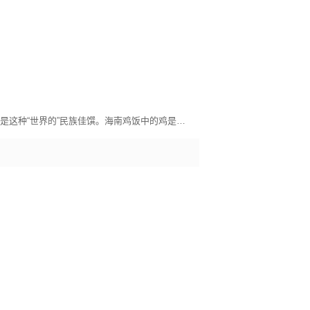
越是民族的越是世界的，海南鸡饭就是这种“世界的”民族佳馔。海南鸡饭中的鸡是白切鸡，肉鲜多汁、爽滑脆嫩；饭是米饭团，鸡汤烹煮，浓郁细腻。它不只是白切鸡和米饭团的简单搭配，更深得中国传统美食文化中的浸润濡染之道，讲究的是火候的把握和食材的契合。正如电影《海南鸡饭》里张艾嘉的母亲角色，传递的是文化的包容和关爱的无边。