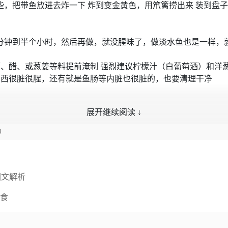
，把带鱼放进去炸一下 炸到变金黄色，用笊篱捞出来 装到盘子
分钟到半个小时，然后再做，就没腥味了，做淡水鱼也是一样，
酒、醋、或葱姜等料提前淹制 强烈建议柠檬汁（白葡萄酒）和洋
东西很脏很腥，还有就是鱼肠等内脏也很脏的，也要清理干净
展开继续阅读 ↓
3
图文解析
食