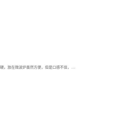
冷饭要是放在冰箱里，会变得有点干硬。放在微波炉虽然方便，但是口感不佳，加了水也是一样。我通常的做法是把饭蒸热，水蒸气让冷饭吃起来也一样的香软。