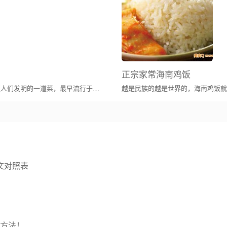
喱块，水的量以能没过带鱼为宜。
正宗家常海南鸡饭
汁收浓，每块带鱼都裹上咖喱汁为止。
水煮鱼又称江水煮江鱼，是一道居住于巴蜀地区人们发明的一道菜，最早流行于四川地区（包括现重庆市）。
分，防止溅油。
小火煎，这样鱼才不会煎破。
翻面，着急翻面也会将鱼弄破哦。
文对照表
裹上咖喱汁，这样才入味。
省略了，不过这样味道已经很好啦。
的方法！