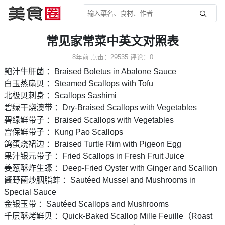
常见家常菜中英文对照表
8年前
点击：29535
评论：0
鲍汁牛肝菌 ：Braised Boletus in Abalone Sauce
白玉蒸扇贝 ：Steamed Scallops with Tofu
北极贝刺身 ：Scallops Sashimi
碧绿干烧澳带 ：Dry-Braised Scallops with Vegetables
碧绿鲜带子 ：Braised Scallops with Vegetables
宫保鲜带子 ：Kung Pao Scallops
鸽蛋烧裙边 ：Braised Turtle Rim with Pigeon Egg
果汁银元带子 ：Fried Scallops in Fresh Fruit Juice
姜葱酥炸生蠔 ：Deep-Fried Oyster with Ginger and Scallion
酱野菌炒胭脂蚌 ：Sautéed Mussel and Mushrooms in
Special Sauce
金银玉带 ：Sautéed Scallops and Mushrooms
千层酥烤鲜贝 ：Quick-Baked Scallop Mille Feuille（Roast