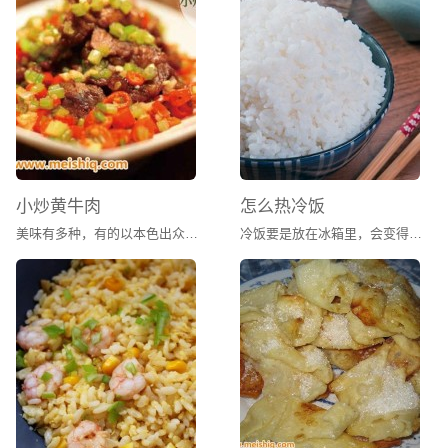
白汁拆烩鲢鱼头 ：Stewed Silver Carp Head
豉油王蒸鲈鱼 ：Steamed Perch in Black Bean Sauce
莼菜鲈鱼烩 ：Stewed Perch with Water Shield Leaves
豆瓣鲈鱼 ：Braised Perch in Soy Bean Paste
锅仔雪菜鲈鱼 ：Stewed Perch with Potherb Mustard
鲈鱼（清蒸，红烧,锅仔泡椒煮） ：Perch
（Steamed/Braised/ Stewed with Marinated Chili）
蜜汁蒸鲈鱼 ：Steamed Perch Filet in Honey Sauce
烧烤鲈鱼片 ：Char-Grilled Perch Filet
小炒黄牛肉
怎么热冷饭
香滑鲈鱼球 ：Sautéed Perch Balls
美味有多种，有的以本色出众，有的以搭配见长。油烹时，放入辣椒、水芹、鸡蛋，将辣椒之辛辣、水芹之甘美、鸡蛋之鲜嫩丝丝渗入薄薄的肉片，配成红绿交相辉映之景，宛若行走在凉风之中，胃口大开，尽享香味之浓郁、蒜香之流溢、辛辣之酣畅，这即是令无数湖南人“求之不得，寤寐思服”的小炒黄牛肉了。
冷饭要是放在冰箱里，会变得有点干硬。放在微波炉虽然方便，但是口感不佳，加了水也是一样。我通常的做法是把饭蒸热，水蒸气让冷饭吃起来也一样的香软。
豉椒鳗鱼丝 ：Sautéed Shredded Eel with Peppers in Black
Bean Sauce
烧汁鳗鱼条 ：Sautéed Eel in Spicy Sauce
生炒鳗片 ：Sautéed Eel Slices
蒜香鳗片 ：Sautéed Eel Slices with Garlic
碳烧鳗鱼 ：BBQ Eel
雪菜墨鱼丝 ：Sautéed Shredded Cuttlefish with Potherb
Mustard
鲶鱼烧茄子 ：Braised Cat Fish with Eggplant