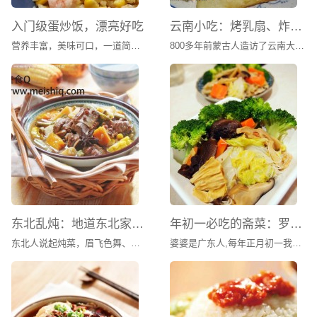
白灵菇扣裙边 ：Braised Mushrooms with Turtle Rim
入门级蛋炒饭，漂亮好吃
云南小吃：烤乳扇、炸乳扇
白汁烧裙边 ：Stewed Turtle Rim
百花酿蟹钳 ：Fried Crab Claws Stuffed with Minced Shrimp
营养丰富，美味可口，一道简单美味的家常菜肴。
800多年前蒙古人造访了云南大理，自此，两个相隔千里的民族朝夕相处几个世纪，逐渐语言相通，饮食趋同，当地白族人自然而然地爱上了蒙古人的传统食品乳扇。他们不仅学会了制作，而且用炸的手法让乳扇获得香酥口感，赋予了这道美食耀眼的别样风情。
冰糖甲鱼 ：Steamed Turtle in Crystal Sugar Soup
炒蟹 ：Sautéed Crab
虫草蒸裙边 ：Steamed Turtle Rim with Aweto
葱姜肉蟹 ：Sautéed Crab with Ginger and Scallion
羔蟹（花雕酒蒸，姜葱炒，椒盐） ：Green Crab（Steamed
inYellow Wine/Fried with Ginger and Scallion/Fried with
Spicy Salt）
枸杞蒸裙边 ：Steamed Turtle Rim in Chinese Wolfberry
Soup
黑椒炒甲鱼 ：Sautéed Turtle with Black Pepper Sauce
东北乱炖：地道东北家常菜
年初一必吃的斋菜：罗汉斋
红花蟹（潮式冻蟹，清蒸，姜葱炒） ：Spotted Sea
东北人说起炖菜，眉飞色舞、如数家珍。四大炖、八大炖、十大炖，说得确凿万分。不过不管多少名堂，其实都是用身边最常见的原料，最简单的办法，烹出最地道的北方口味，炖出最豪爽大度的东北食风。乱炖不同于普通的红烧，要最后多留些汤汁拌饭吃才够美味。炖菜是东北菜肴中最常见最多的一种烹调方式，这大约和东北地处严寒有关，您想啊，大锅的炖菜端上来，冒着腾腾的热气，吃在嘴里暖呼呼的，身上顿时增添了热量，而且大锅炖菜不会很快就凉了，即使吃的时间稍长一点儿，菜仍然温暖有余。
婆婆是广东人,每年正月初一我们全家都是吃罗汉斋菜,而传统罗汉斋用十八种原料做成,意喻对十八罗汉的虔敬.只是现代的人很少真的选用十八种材料烹饪,通常都是选取其中的几样再加上自己喜欢的蔬菜来搭配,必备的一定是有香菇,木耳,豆制品(如腐竹或者油豆腐),大白菜,和粉丝.以前在香港过年时,初一一大早婆婆就开始准备斋菜,当差不多快好时就打电话过来叫我们去婆婆家拜年加吃午饭,斋菜加发菜生菜(取发财,生财的谐音)在做这道菜之前有想过做发菜生菜,结果找了一大圈这里的亚洲超市和唐人铺都没有发菜卖只好做罢.大家在做这道菜时可
Crab（Cold / Steamed /Stir-Fried with Ginger and Scallion）
红烧甲鱼 ：Braised Turtle in Brown Sauce
淮山圆肉炖甲鱼 ：Braised Turtle with Yam and Longan
黄金雪蛤酿蟹盖 ：Baked Crab Shell Stuffed with Snow Clam
and Salted Egg Yolk