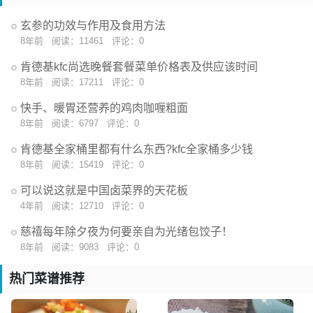
虾仔烧海参 ：Braised Sea Cucumber with Shrimp Roe
玄参的功效与作用及食用方法
XO酱莲藕炒海螺片 ：Sautéed Sliced Sea Whelks and Lotus
8年前
阅读：11461
评论：0
Root in XO Sauce
东古一品螺 ：Sautéed Whelks in Soy Sauce
肯德基kfc尚选晚餐套餐菜单价格表及供应该时间
8年前
阅读：17211
评论：0
麻辣响螺片 ：Hot and Spicy Sliced Sea Whelks
响螺烧梅花参 ：Braised Sea Whelks and Sea Cucumber
快手、暖胃还营养的鸡肉咖喱粗面
海鲜脆皮豆腐 ：Fried Tofu with Seafood
8年前
阅读：6797
评论：0
海鲜豆腐 ：Braised Tofu with Seafood
肯德基全家桶里都有什么东西?kfc全家桶多少钱
海鲜粉丝煲 ：Assorted Seafood with Vermicelli en
8年前
阅读：15419
评论：0
Casserole
海竹笙煮双鲜 ：Boiled Seafood with Bamboo Fungus
可以说这就是中国卤菜界的天花板
红花汁烩海鲜 ：Braised Seafood in Saffron Sauce
4年前
阅读：12710
评论：0
夏果海鲜 ：Sautéed Seafood with Macadamia
慈禧每年除夕夜为何要亲自为光绪包饺子！
黄立仓（豉汁蒸，干煎，红烧） ：Pomfret（Steamed in
8年前
阅读：9083
评论：0
Black Bean Sauce/Pan-Fried or Braised）
红烧小黄鱼豆腐 ：Braised Small Yellow Croakers and Tofu
热门菜谱推荐
葱焅河鲫鱼 ：Braised Crucian Carp with Scallion
竹香鲫鱼 ：Fried Crucian Carp with Bamboo Flavor