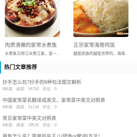
甲鱼烧肉 ：Braised Turtle with Diced Pork
辣酒煮花蟹 ：Boiled Crab with Chili in Liquor
龙须蟹枣 ：Fried Crab Meat
清炖甲鱼汤 ：Stewed Turtle in Broth
清蒸甲鱼 ：Steamed Turtle
肉蟹（姜葱炒，清蒸，椒盐） ：Hardshell Crab（Stir-Fried
肉质滑嫩的家常水煮鱼
正宗家常海南鸡饭
with Ginger and Scallion/ Steamed /Fried with Spicy Salt）
水煮鱼又称江水煮江鱼，是一道居住于巴蜀地区人们发明的一道菜，最早流行于四川地区（包括现重庆市）。
越是民族的越是世界的，海南鸡饭就是这种“世界的”民族佳馔。海南鸡饭中的鸡是白切鸡，肉鲜多汁、爽滑脆嫩；饭是米饭团，鸡汤烹煮，浓郁细腻。它不只是白切鸡和米饭团的简单搭配，更深得中国传统美食文化中的浸润濡染之道，讲究的是火候的把握和食材的契合。正如电影《海南鸡饭》里张艾嘉的母亲角色，传递的是文化的包容和关爱的无边。
松茸裙边 ：Braised Turtle Rim with Mushrooms
土茯苓炖山龟 ：Stewed Turtle with Sarsaparilla
热门文章推荐
香辣蟹 ：Sautéed Crab in Hot Spicy Sauce
洋参炖甲鱼 ：Stewed Turtle with American Ginseng
抄手怎么包?抄手的6种包法图文解析
油酱毛蟹 ：Braised River Crab with Soy Paste
8年前
阅读：54750
评论：0
蟹黄一品锅 ：Stewed Tofu with Crab Roe
中国家常菜名翻译成英文，家常菜中英文对照表
原笼糯米蒸蟹 ：Steamed Crab with Gultinous Rice Served
8年前
阅读：51134
评论：0
in Bamboo Steamer
西柠三文鱼排 ：Grilled Salmon Steak with Lemon
常见家常菜中英文对照表
杭椒虾爆鳝 ：Sautéed Shrimps and Eel with Hot Green
8年前
阅读：29535
评论：0
Pepper
甲鱼怎么杀？简单的杀王八(团鱼or鳖)的方法！