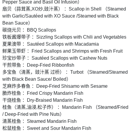
Pepper Sauce and Basil Oil Infusion）
扇贝（蒜茸蒸,XO炒,豉汁蒸） ：Scallop in Shell （Steamed
with Garlic/Sautéed with XO Sauce /Steamed with Black
Bean Sauce）
碳烧元贝 ：BBQ Scallops
铁板酱爆带子 ：Sizzling Scallops with Chili and Vegetables
夏果澳带 ：Sautéed Scallops with Macadamia
鲜果玉带虾 ：Fried Scallops and Shrimps with Fresh Fruit
珍宝炒带子 ：Sautéed Scallops with Cashew Nuts
干煎带鱼 ：Deep-Fried Ribbonfish
多宝鱼（清蒸，豉汁蒸 过桥） ：Turbot （Steamed/Steamed
with Black Bean Sauce/ Boiled）
芝麻炸多春鱼 ：Deep-Fried Shisamo with Sesame
脆炸桂鱼 ：Fried Crispy Mandarin Fish
干烧桂鱼 ：Dry-Braised Mandarin Fish
桂鱼（清蒸,油浸,松子炸） ：Mandarin Fish （Steamed/Fried
/ Deep-Fried with Pine Nuts）
清蒸桂鱼 ：Steamed Mandarin Fish
松鼠桂鱼 ：Sweet and Sour Mandarin Fish