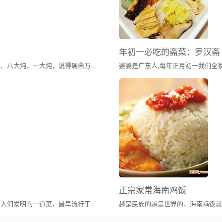
年初一必吃的斋菜：罗汉斋
东北人说起炖菜，眉飞色舞、如数家珍。四大炖、八大炖、十大炖，说得确凿万分。不过不管多少名堂，其实都是用身边最常见的原料，最简单的办法，烹出最地道的北方口味，炖出最豪爽大度的东北食风。乱炖不同于普通的红烧，要最后多留些汤汁拌饭吃才够美味。炖菜是东北菜肴中最常见最多的一种烹调方式，这大约和东北地处严寒有关，您想啊，大锅的炖菜端上来，冒着腾腾的热气，吃在嘴里暖呼呼的，身上顿时增添了热量，而且大锅炖菜不会很快就凉了，即使吃的时间稍长一点儿，菜仍然温暖有余。
正宗家常海南鸡饭
水煮鱼又称江水煮江鱼，是一道居住于巴蜀地区人们发明的一道菜，最早流行于四川地区（包括现重庆市）。