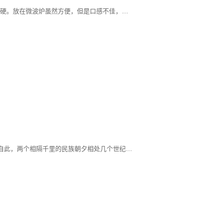
冷饭要是放在冰箱里，会变得有点干硬。放在微波炉虽然方便，但是口感不佳，加了水也是一样。我通常的做法是把饭蒸热，水蒸气让冷饭吃起来也一样的香软。
800多年前蒙古人造访了云南大理，自此，两个相隔千里的民族朝夕相处几个世纪，逐渐语言相通，饮食趋同，当地白族人自然而然地爱上了蒙古人的传统食品乳扇。他们不仅学会了制作，而且用炸的手法让乳扇获得香酥口感，赋予了这道美食耀眼的别样风情。