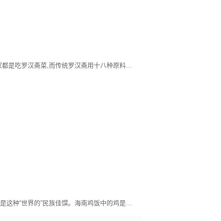
婆婆是广东人,每年正月初一我们全家都是吃罗汉斋菜,而传统罗汉斋用十八种原料做成,意喻对十八罗汉的虔敬.只是现代的人很少真的选用十八种材料烹饪,通常都是选取其中的几样再加上自己喜欢的蔬菜来搭配,必备的一定是有香菇,木耳,豆制品(如腐竹或者油豆腐),大白菜,和粉丝.以前在香港过年时,初一一大早婆婆就开始准备斋菜,当差不多快好时就打电话过来叫我们去婆婆家拜年加吃午饭,斋菜加发菜生菜(取发财,生财的谐音)在做这道菜之前有想过做发菜生菜,结果找了一大圈这里的亚洲超市和唐人铺都没有发菜卖只好做罢.大家在做这道菜时可
越是民族的越是世界的，海南鸡饭就是这种“世界的”民族佳馔。海南鸡饭中的鸡是白切鸡，肉鲜多汁、爽滑脆嫩；饭是米饭团，鸡汤烹煮，浓郁细腻。它不只是白切鸡和米饭团的简单搭配，更深得中国传统美食文化中的浸润濡染之道，讲究的是火候的把握和食材的契合。正如电影《海南鸡饭》里张艾嘉的母亲角色，传递的是文化的包容和关爱的无边。