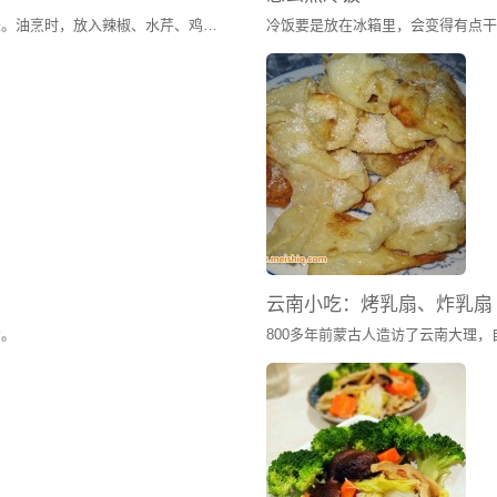
美味有多种，有的以本色出众，有的以搭配见长。油烹时，放入辣椒、水芹、鸡蛋，将辣椒之辛辣、水芹之甘美、鸡蛋之鲜嫩丝丝渗入薄薄的肉片，配成红绿交相辉映之景，宛若行走在凉风之中，胃口大开，尽享香味之浓郁、蒜香之流溢、辛辣之酣畅，这即是令无数湖南人“求之不得，寤寐思服”的小炒黄牛肉了。
云南小吃：烤乳扇、炸乳扇
肴。