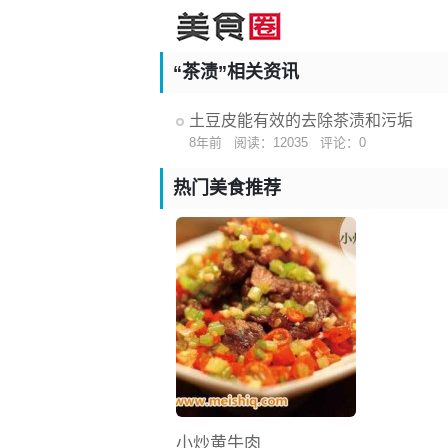
“茶渍”相关资讯
土豆皮能有效的去除茶渍和污垢
8年前
阅读：12035
评论：0
热门美食推荐
小炒黄牛肉